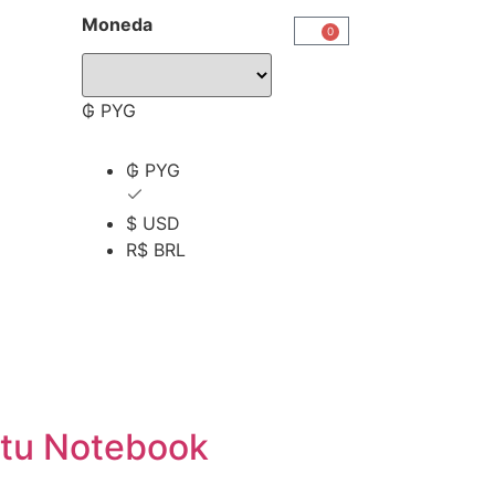
Moneda
0
₲ PYG
₲ PYG
$ USD
R$ BRL
e tu Notebook