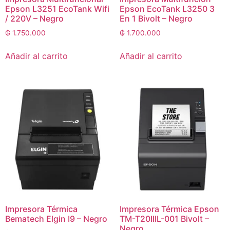
Epson L3251 EcoTank Wifi
Epson EcoTank L3250 3
/ 220V – Negro
En 1 Bivolt – Negro
₲
1.750.000
₲
1.700.000
Añadir al carrito
Añadir al carrito
Impresora Térmica
Impresora Térmica Epson
Bematech Elgin I9 – Negro
TM-T20IIIL-001 Bivolt –
Negro