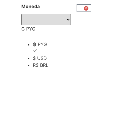
Moneda
0
₲ PYG
₲ PYG
$ USD
R$ BRL