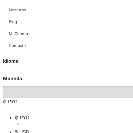
Nosotros
Blog
Mi Cuenta
Contacto
Idioma
Moneda
₲ PYG
₲ PYG
$ USD