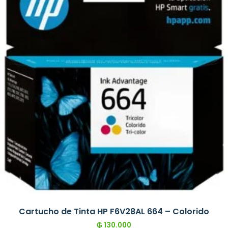
Cartucho de Tinta HP F6V28AL 664 – Colorido
₲
130.000