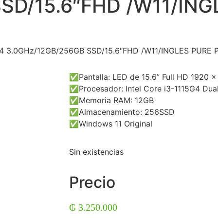
SD/15.6″FHD /W11/ING
G4 3.0GHz/12GB/256GB SSD/15.6″FHD /W11/INGLES PURE 
✅Pantalla: LED de 15.6” Full HD 1920 
✅Procesador: Intel Core i3-1115G4 Dual
✅Memoria RAM: 12GB
✅Almacenamiento: 256SSD
✅Windows 11 Original
Sin existencias
Precio
₲
3.250.000