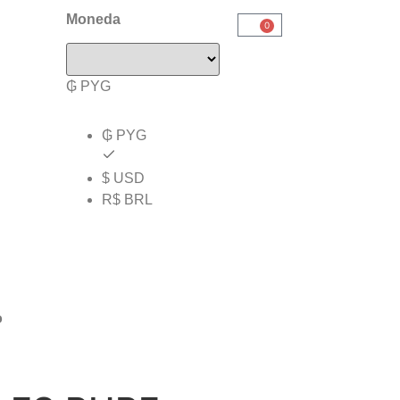
Moneda
0
₲ PYG
₲ PYG
$ USD
R$ BRL
o