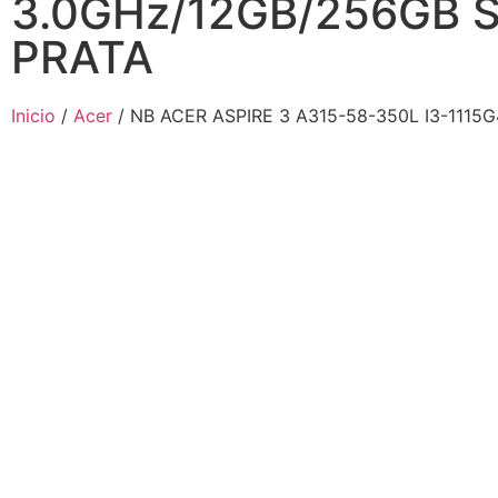
3.0GHz/12GB/256GB S
PRATA
Inicio
/
Acer
/ NB ACER ASPIRE 3 A315-58-350L I3-1115