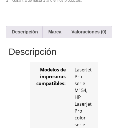
Garantía de hasta 1 año en los productos.
Descripción
Marca
Valoraciones (0)
Descripción
Modelos de
LaserJet
impresoras
Pro
compatibles:
serie
M154,
HP
LaserJet
Pro
color
serie