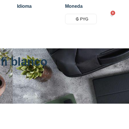
Idioma
Moneda
0
₲ PYG
fi blanco