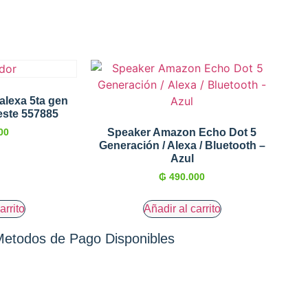
alexa 5ta gen
eleste 557885
Speaker Amazon Echo Dot 5
00
Generación / Alexa / Bluetooth –
Azul
₲
490.000
arrito
Añadir al carrito
etodos de Pago Disponibles