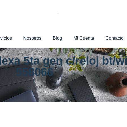
vicios
Nosotros
Blog
Mi Cuenta
Contacto
xa 5ta gen c/reloj bt/wi
558066
zon echo dot alexa 5ta gen c/reloj bt/wifi blanco 558066