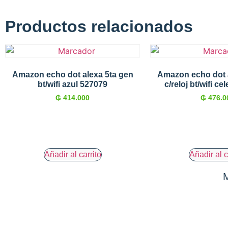
Productos relacionados
Amazon echo dot alexa 5ta gen
Amazon echo dot 
bt/wifi azul 527079
c/reloj bt/wifi c
₲
414.000
₲
476.0
Añadir al carrito
Añadir al c
M