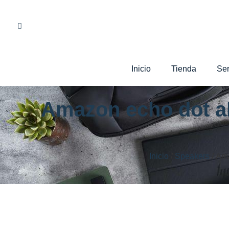
Inicio
Tienda
Ser
Amazon echo dot ale
Inicio
/
Speakers
/ Ama