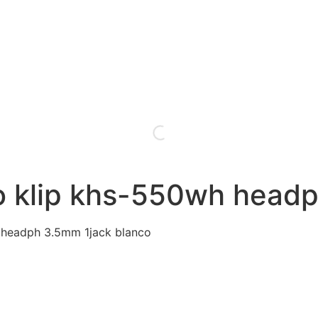
no klip khs-550wh head
h headph 3.5mm 1jack blanco