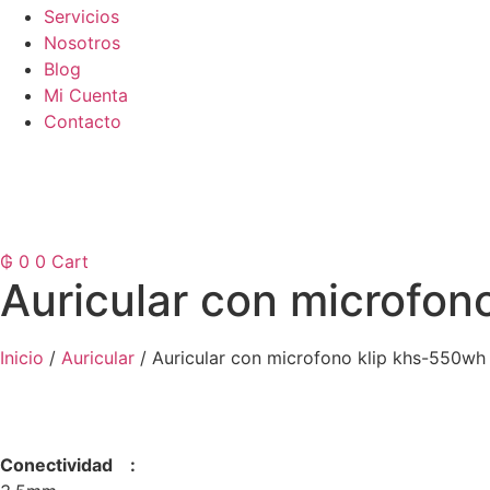
Servicios
Nosotros
Blog
Mi Cuenta
Contacto
₲
0
0
Cart
Auricular con microfo
Inicio
/
Auricular
/ Auricular con microfono klip khs-550w
Conectividad :