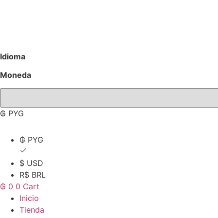
Ir
al
contenido
Idioma
Moneda
₲ PYG
₲ PYG
$ USD
R$ BRL
₲
0
0
Cart
Inicio
Tienda