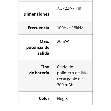
7.3×2.9×7.1in
Dimensiones
Frecuencia
100Hz~ 18kHz
Max.
20mW
potencia de
salida
Tipo
Celda de
de
batería
polímero de litio
recargable de
300 mAh
Color
Negro