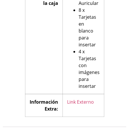
la caja
Auricular
8 x
Tarjetas
en
blanco
para
insertar
4 x
Tarjetas
con
imágenes
para
insertar
Información
Link Externo
Extra: