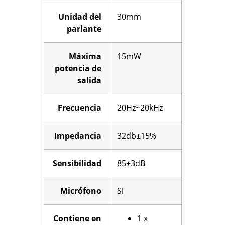
Unidad del
30mm
parlante
Máxima
15mW
potencia de
salida
Frecuencia
20Hz~20kHz
Impedancia
32db±15%
Sensibilidad
85±3dB
Micrófono
Si
Contiene en
1 x