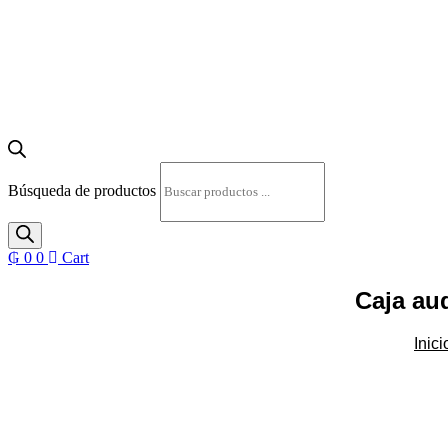
Búsqueda de productos
₲
0
0
Cart
Caja au
Inici