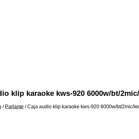
dio klip karaoke kws-920 6000w/bt/2mic
o
/
Parlante
/ Caja audio klip karaoke kws-920 6000w/bt/2mic/le