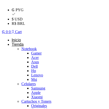
₲ PYG
$ USD
R$ BRL
₲
0
0
Cart
Inicio
Tienda
Notebook
Gamer
Acer
Asus
Dell
Hp
Lenovo
Msi
Celulares
Samsung
Apple
Xiaomi
Cartuchos y Toners
Originales