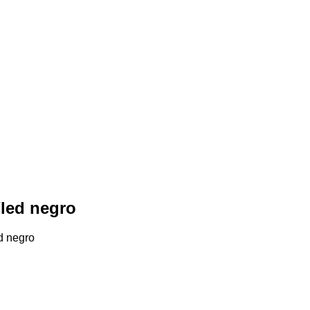
/led negro
d negro