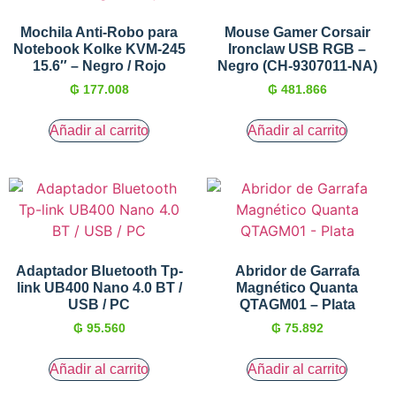
Mochila Anti-Robo para
Mouse Gamer Corsair
Notebook Kolke KVM-245
Ironclaw USB RGB –
15.6″ – Negro / Rojo
Negro (CH-9307011-NA)
₲
177.008
₲
481.866
Añadir al carrito
Añadir al carrito
Adaptador Bluetooth Tp-
Abridor de Garrafa
link UB400 Nano 4.0 BT /
Magnético Quanta
USB / PC
QTAGM01 – Plata
₲
95.560
₲
75.892
Añadir al carrito
Añadir al carrito