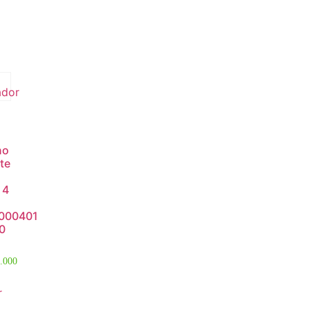
no
te
 4
000401
0
.000
r