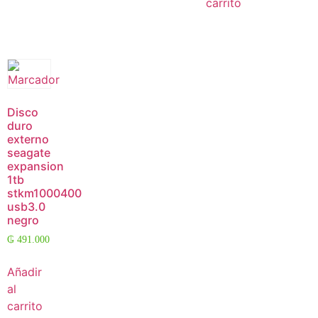
carrito
Disco
duro
externo
seagate
expansion
1tb
stkm1000400
usb3.0
negro
₲
491.000
Añadir
al
carrito