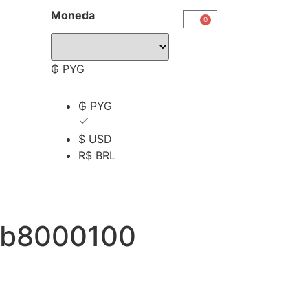
Moneda
0
₲ PYG
₲ PYG
$ USD
R$ BRL
teb8000100