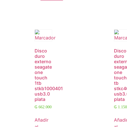
Disco
Disco
duro
duro
externo
exter
seagate
seaga
one
one
touch
touch
1tb
tb
stkb1000401
stkc4
usb3.0
usb3.
plata
plata
₲
662.000
₲
1.150
Añadir
Añadi
al
al