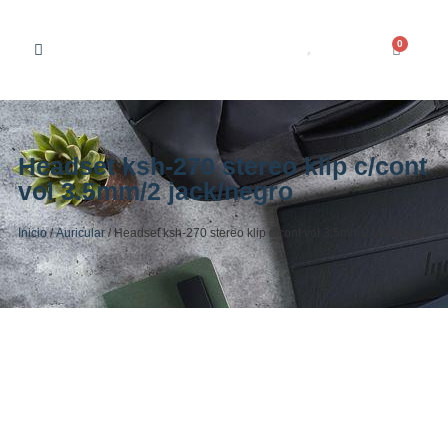
0
Headset ksh-270 stereo klip c/cont
vol 3.5mm/2 jack/negro
Inicio
/
Auricular
/ Headset ksh-270 stereo klip c/cont vol 3.5mm/2 jack/negro