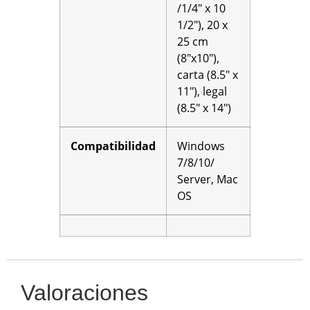
/1/4″ x 10
1/2″), 20 x
25 cm
(8″x10″),
carta (8.5″ x
11″), legal
(8.5″ x 14″)
Compatibilidad
Windows
7/8/10/
Server, Mac
OS
Valoraciones