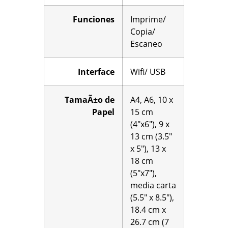
Funciones
Imprime/
Copia/
Escaneo
Interface
Wifi/ USB
TamaÃ±o de
A4, A6, 10 x
Papel
15 cm
(4″x6″), 9 x
13 cm (3.5″
x 5″), 13 x
18 cm
(5″x7″),
media carta
(5.5″ x 8.5″),
18.4 cm x
26.7 cm (7