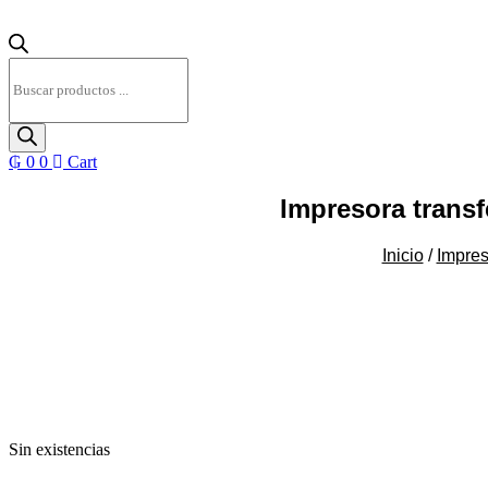
Búsqueda
de
productos
₲
0
0
Cart
Impresora transf
Inicio
/
Impres
Sin existencias