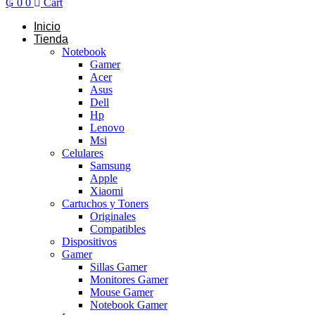
₲
0
0
Cart
Inicio
Tienda
Notebook
Gamer
Acer
Asus
Dell
Hp
Lenovo
Msi
Celulares
Samsung
Apple
Xiaomi
Cartuchos y Toners
Originales
Compatibles
Dispositivos
Gamer
Sillas Gamer
Monitores Gamer
Mouse Gamer
Notebook Gamer