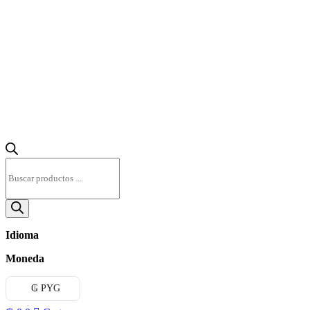
Búsqueda
de
productos
Idioma
Moneda
₲ PYG