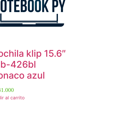
chila klip 15.6″
b-426bl
naco azul
1.000
r al carrito