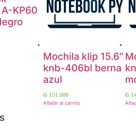
e A-KP60
Negro
Mochila klip 15.6″
Mo
knb-406bl berna
kn
azul
mo
₲
151.000
₲
14
Añadir al carrito
Añadi
s