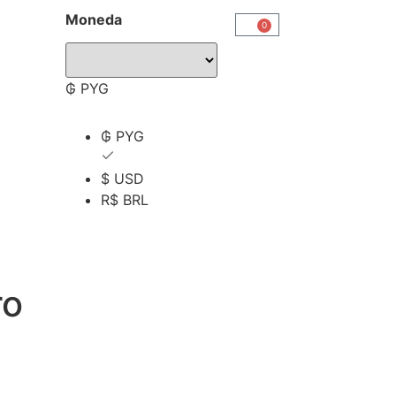
Moneda
0
₲ PYG
₲ PYG
$ USD
R$ BRL
ro