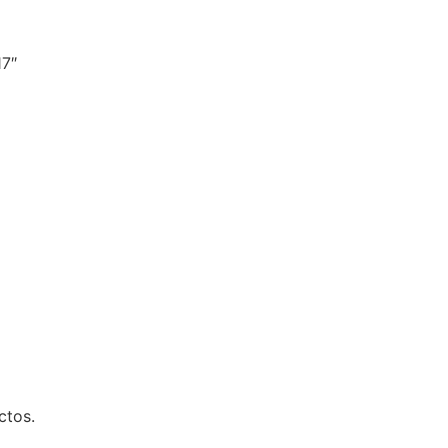
17″
ctos.