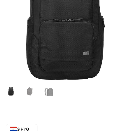
₲ PYG