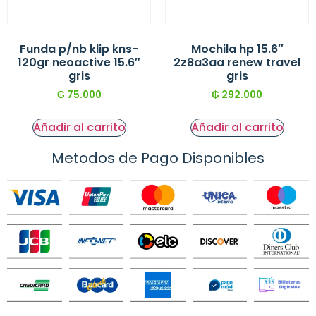
Funda p/nb klip kns-
Mochila hp 15.6″
120gr neoactive 15.6″
2z8a3aa renew travel
gris
gris
₲
75.000
₲
292.000
Añadir al carrito
Añadir al carrito
Metodos de Pago Disponibles