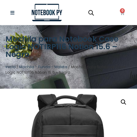
0
Mochila para Notebook Case
Logic NOTIBP116 Notion 15.6 –
Negro
Inicio
/
Mochila - Funda - Maleta
/ Mochila para Notebook Case
Logic NOTIBP116 Notion 15.6 – Negro