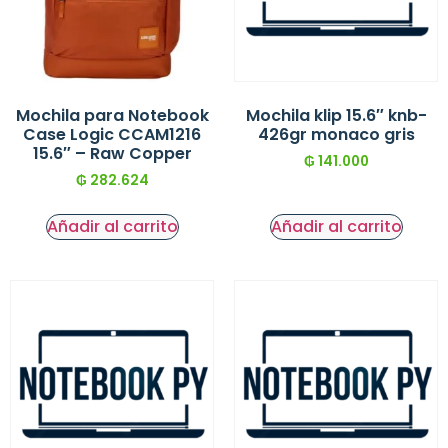
Mochila para Notebook
Mochila klip 15.6″ knb-
Case Logic CCAM1216
426gr monaco gris
15.6″ – Raw Copper
₲
141.000
₲
282.624
Añadir al carrito
Añadir al carrito