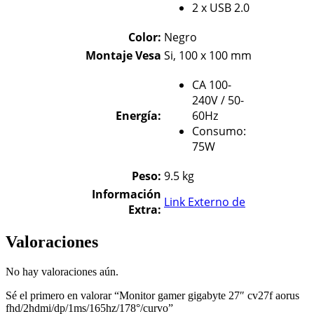
2 x USB 2.0
Color:
Negro
Montaje Vesa
Si, 100 x 100 mm
CA 100-
240V / 50-
Energía
:
60Hz
Consumo:
75W
Peso:
9.5 kg
Información
Link Externo de
Extra:
Valoraciones
No hay valoraciones aún.
Sé el primero en valorar “Monitor gamer gigabyte 27″ cv27f aorus
fhd/2hdmi/dp/1ms/165hz/178°/curvo”