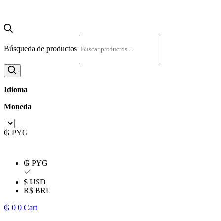
Búsqueda de productos
Idioma
Moneda
₲ PYG
₲ PYG
$ USD
R$ BRL
₲
0
0
Cart