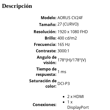
Descripción
Modelo:
AORUS CV24F
2‎7 (CURVO)
Tamaño:
Resolución
:
1920 x 1080 FHD
Brillo:
400 cd/m2
Frecuencia:
165 Hz
Contraste:
3000:1
Angulo de
178°(H)/178°(V)
visión
:
Tiempo de
1 ms
respuesta
:
Saturación
de
DCI-P3
color:
2 x HDMI
1 x
Conexiones
:
DisplayPort