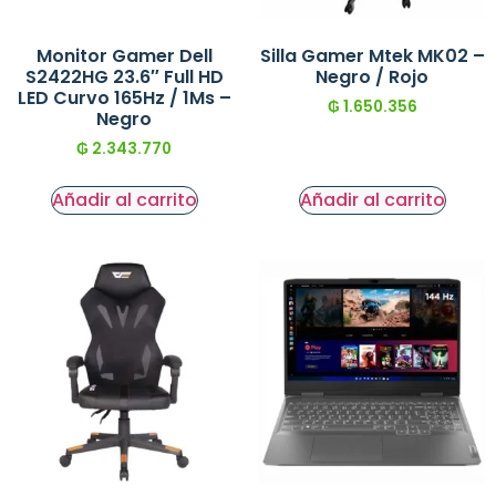
Monitor Gamer Dell
Silla Gamer Mtek MK02 –
S2422HG 23.6″ Full HD
Negro / Rojo
LED Curvo 165Hz / 1Ms –
₲
1.650.356
Negro
₲
2.343.770
Añadir al carrito
Añadir al carrito