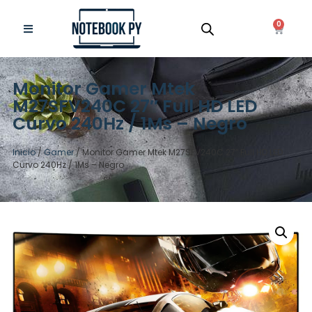
0
Monitor Gamer Mtek
M27SFV240C 27″ Full HD LED
Curvo 240Hz / 1Ms – Negro
Inicio
/
Gamer
/ Monitor Gamer Mtek M27SFV240C 27″ Full HD LED
Curvo 240Hz / 1Ms – Negro