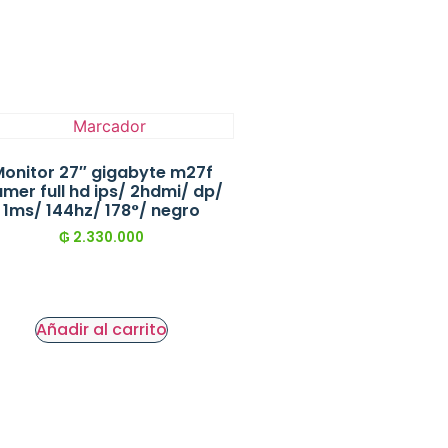
onitor 27″ gigabyte m27f
mer full hd ips/ 2hdmi/ dp/
1ms/ 144hz/ 178°/ negro
₲
2.330.000
Añadir al carrito