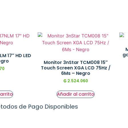
M
ga
LM 17″ HD LED
egro
Monitor 3nStar TCM008 15″
Touch Screen XGA LCD 75Hz /
70
6Ms – Negro
₲
2.524.060
arrito
Añadir al carrito
todos de Pago Disponibles