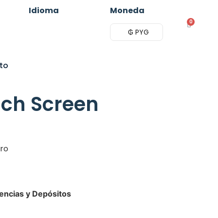
Idioma
Moneda
0
₲ PYG
to
uch Screen
ro
encias y Depósitos