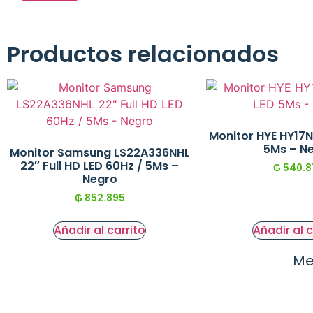
Productos relacionados
Monitor HYE HY17N
5Ms – N
Monitor Samsung LS22A336NHL
22″ Full HD LED 60Hz / 5Ms –
₲
540.8
Negro
₲
852.895
Añadir al carrito
Añadir al c
Me