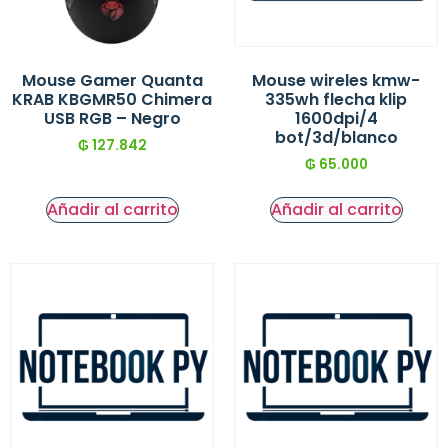
Mouse Gamer Quanta
Mouse wireles kmw-
KRAB KBGMR50 Chimera
335wh flecha klip
USB RGB – Negro
1600dpi/4
bot/3d/blanco
₲
127.842
₲
65.000
Añadir al carrito
Añadir al carrito