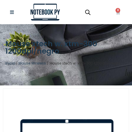
0
Mouse xtech w. xtm-300
1200dpi/negro
Inicio
/
Mouse Wireless
/ Mouse xtech w. xtm-300 1200dpi/negro