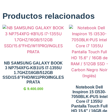
Productos relacionados
NB SAMSUNG GALAXY BOOK
3 NP754XFG-KB1US I7-1355U
1.7GHZ/16GB/512GB
SSD/15.6″FHD/W11PRO/INGLES
PRATA
Notebook Dell
₲
9.400.000
Inspiron 15 I3530-
7050BLK-PUS Intel
Core i7 1355U
Pantalla Touch Full
HD 15.6″ / 16GB de