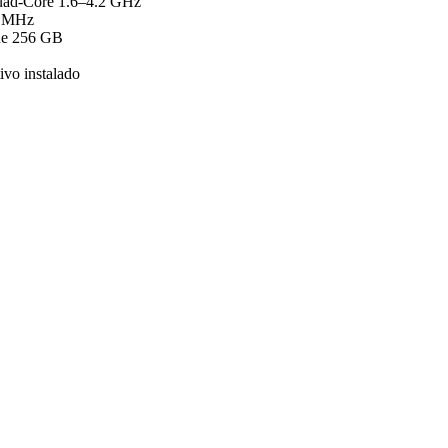
uad-Core 1.6–4.2 GHz
 MHz
e 256 GB
ivo instalado