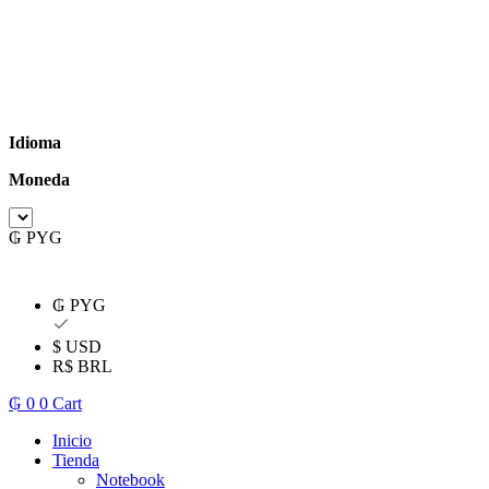
Ir
al
contenido
Idioma
Moneda
₲ PYG
₲ PYG
$ USD
R$ BRL
₲
0
0
Cart
Inicio
Tienda
Notebook