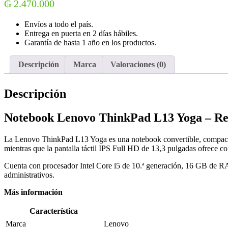
₲
2.470.000
Core
i5
10210U
Envíos a todo el país.
Pantalla
Entrega en puerta en 2 días hábiles.
Touch
Garantía de hasta 1 año en los productos.
Full
HD
Descripción
Marca
Valoraciones (0)
13.3"
/
16GB
Descripción
de
RAM
Notebook Lenovo ThinkPad L13 Yoga – Re
/
256GB
SSD
La Lenovo ThinkPad L13 Yoga es una notebook convertible, compacta y v
-
mientras que la pantalla táctil IPS Full HD de 13,3 pulgadas ofrece co
Gris
(Inglés)
Cuenta con procesador Intel Core i5 de 10.ª generación, 16 GB de 
(Recondicionado)
administrativos.
cantidad
Más información
Característica
Marca
Lenovo