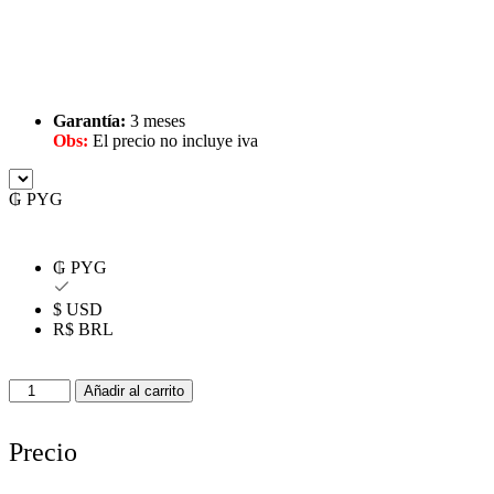
Garantía:
3 meses
Obs:
El precio no incluye iva
₲ PYG
₲ PYG
$ USD
R$ BRL
Notebook
Añadir al carrito
Lenovo
ThinkPad
L13
Precio
Yoga
Intel