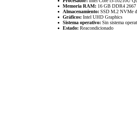
Procesador:
Intel Core i5-10210U Q
Memoria RAM:
16 GB DDR4 2667
Almacenamiento:
SSD M.2 NVMe d
Gráficos:
Intel UHD Graphics
Sistema operativo:
Sin sistema operat
Estado:
Reacondicionado