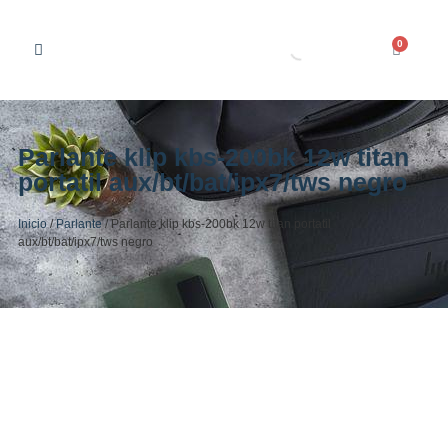
0
Parlante klip kbs-200bk 12w titan
portatil aux/bt/bat/ipx7/tws negro
Inicio
/
Parlante
/ Parlante klip kbs-200bk 12w titan portatil
aux/bt/bat/ipx7/tws negro