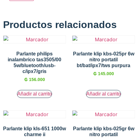
Productos relacionados
Parlante philips
Parlante klip kbs-025pr 6w
inalambrico tas3505/00
nitro portatil
5w/bluetooth/usb-
bt/bat/ipx7/tws purpura
c/ipx7/gris
₲
145.000
₲
156.000
Añadir al carrito
Añadir al carrito
Parlante klip kls-651 1000w
Parlante klip kbs-025gr 6w
charme ii
nitro portatil