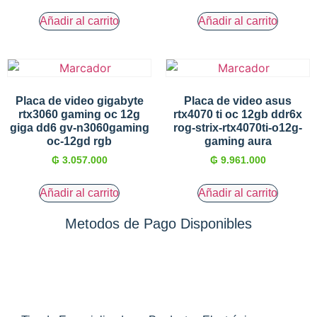
Añadir al carrito
Añadir al carrito
Placa de video gigabyte
Placa de video asus
rtx3060 gaming oc 12g
rtx4070 ti oc 12gb ddr6x
giga dd6 gv-n3060gaming
rog-strix-rtx4070ti-o12g-
oc-12gd rgb
gaming aura
₲
3.057.000
₲
9.961.000
Añadir al carrito
Añadir al carrito
Metodos de Pago Disponibles