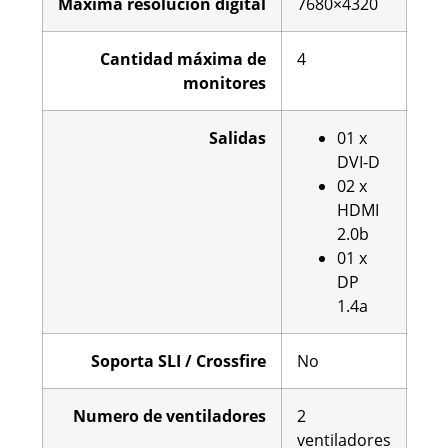
Máxima
resolución
digital
7680×4320
Cantidad
máxima
de
4
monitores
Salidas
01 x
DVI-D
02 x
HDMI
2.0b
01 x
DP
1.4a
Soporta SLI / Crossfire
No
Numero de ventiladores
2
ventiladores