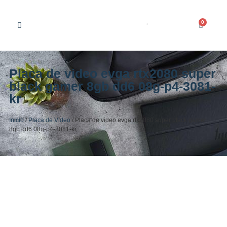
0
Placa de video evga rtx2080 super
black gamer 8gb dd6 08g-p4-3081-
kr
Inicio
/
Placa de Video
/ Placa de video evga rtx2080 super black gamer
8gb dd6 08g-p4-3081-kr