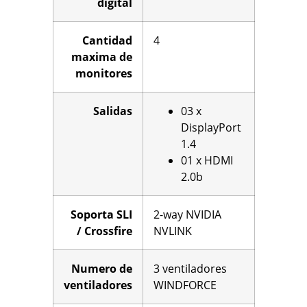
digital
Cantidad
4
maxima de
monitores
Salidas
03 x
DisplayPort
1.4
01 x HDMI
2.0b
Soporta SLI
2-way NVIDIA
/ Crossfire
NVLINK
Numero de
3 ventiladores
ventiladores
WINDFORCE