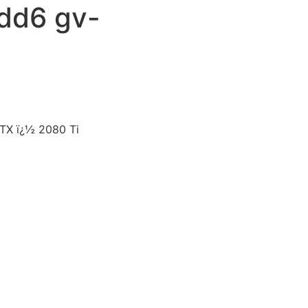
 dd6 gv-
TX ï¿½ 2080 Ti