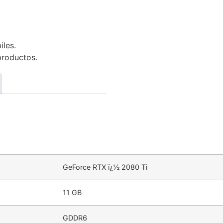
iles.
productos.
GeForce RTX ï¿½ 2080 Ti
11 GB
GDDR6