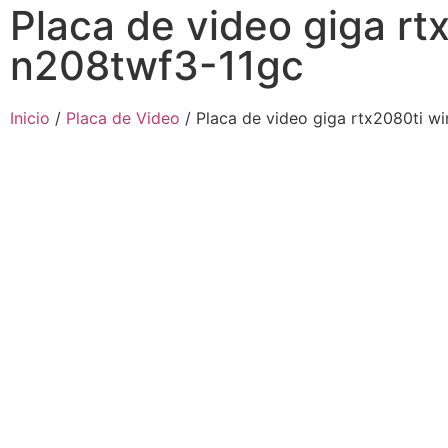
Placa de video giga rt
n208twf3-11gc
Inicio
/
Placa de Video
/ Placa de video giga rtx2080ti w