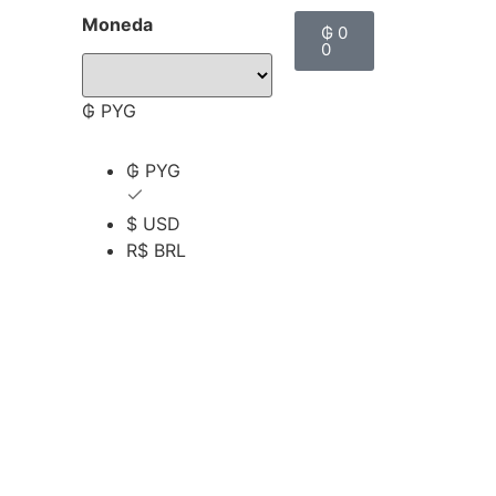
Moneda
₲
0
0
₲ PYG
₲ PYG
$ USD
R$ BRL