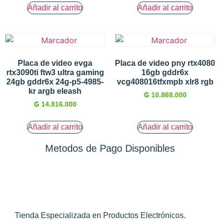
Añadir al carrito
Añadir al carrito
Placa de video evga
Placa de video pny rtx4080
rtx3090ti ftw3 ultra gaming
16gb gddr6x
24gb gddr6x 24g-p5-4985-
vcg408016tfxmpb xlr8 rgb
kr argb eleash
₲
10.868.000
₲
14.816.000
Añadir al carrito
Añadir al carrito
Metodos de Pago Disponibles
Tienda Especializada en Productos Electrónicos.