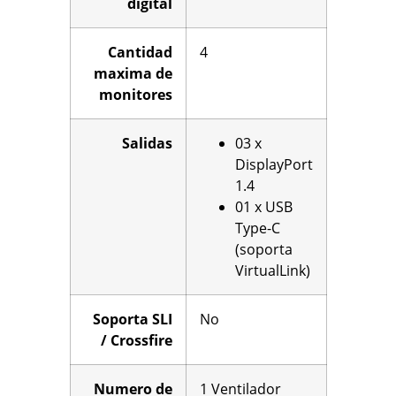
digital
Cantidad
4
maxima de
monitores
Salidas
03 x
DisplayPort
1.4
01 x USB
Type-C
(soporta
VirtualLink)
Soporta SLI
No
/ Crossfire
Numero de
1 Ventilador