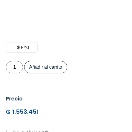
₲ PYG
Añadir al carrito
Precio
₲
1.553.451
Envíos a todo el país.