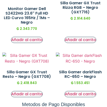
Silla Gamer GX Trust
Rizza RGB – Negro
Monitor Gamer Dell
(GXT716)
S2422HG 23.6″ Full HD
LED Curvo 165Hz / 1Ms –
₲
2.914.640
Negro
₲
2.343.770
Añadir al carrito
Añadir al carrito
Silla Gamer GX Trust
Silla Gamer darkFlash
Resto – Negro (GXT708)
RC-650 – Negro
₲
2.418.843
₲
1.553.451
Añadir al carrito
Añadir al carrito
Metodos de Pago Disponibles