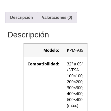
Descripción
Valoraciones (0)
Descripción
Modelo:
KPM-935
Compatibilidad:
32″ a 65″
/ VESA
100×100;
200×200;
300×300;
400×400;
600×400
(máx.)