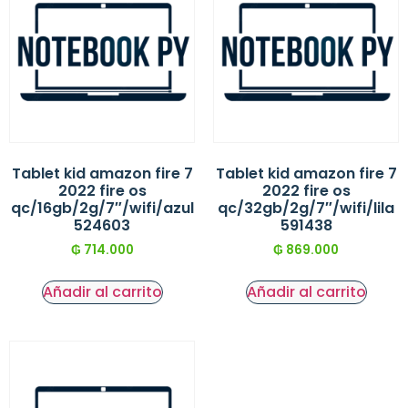
Tablet kid amazon fire 7
Tablet kid amazon fire 7
2022 fire os
2022 fire os
qc/16gb/2g/7″/wifi/azul
qc/32gb/2g/7″/wifi/lila
524603
591438
₲
714.000
₲
869.000
Añadir al carrito
Añadir al carrito