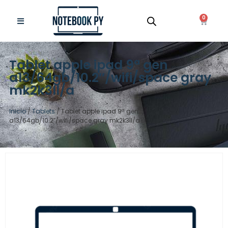
0
Tablet apple ipad 9ª gen
a13/64gb/10.2″/wifi/space gray
mk2k3ll/a
Inicio
/
Tablets
/ Tablet apple ipad 9ª gen
a13/64gb/10.2″/wifi/space gray mk2k3ll/a