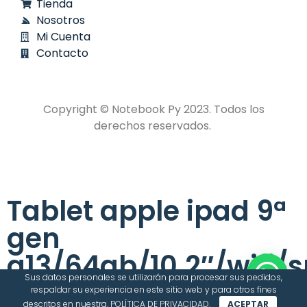
Tienda
Nosotros
Mi Cuenta
Contacto
Copyright © Notebook Py 2023. Todos los
derechos reservados.
Tablet apple ipad 9ª
gen
a13/64gb/10.2″/wifi/
Sus datos personales se utilizarán para procesar sus pedidos,
gray mk2k3ll/a
respaldar su experiencia en este sitio web y para otros fines
descritos en nuestra.
POLÍTICA DE PRIVACIDAD
.
ACEPTAR