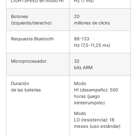
LIGHTSPEED en modo HI
Hz (1 ms)
Botones
20
(izquierdo/derecho)
millones de clicks
Respuesta Bluetooth
88-133
Hz (7,5-11,25 ms)
Microprocesador
32
bits ARM
Duración
Modo
de las baterías
HI (desempeño): 500
horas (juego
ininterrumpido)
Modo
LO (resistencia): 18
meses (uso estándar)