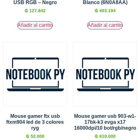
USB RGB – Negro
Blanco (6N0A8AA)
₲
127.842
₲
403.194
Añadir al carrito
Añadir al carrito
Mouse gamer ftx usb
Mouse gamer usb 903-w1-
ftxm904 led de 3 colores
17bk-k3 evga x17
ryg
16000dpi/10 bot/rgb/negro
₲
52.000
₲
610.000