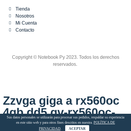
Tienda
Nosotros
Mi Cuenta
Contacto
Copyright © Notebook Py 2023. Todos los derechos
reservados.
Zzvga giga a rx560oc
4gb dd5 gv-rx560oc-
Sus datos personales se utilizarán para procesar sus pedidos, respaldar su experiencia
4gd
en este sitio web y para otros fines descritos en nuestra.
POLÍTICA DE
PRIVACIDAD
.
ACEPTAR