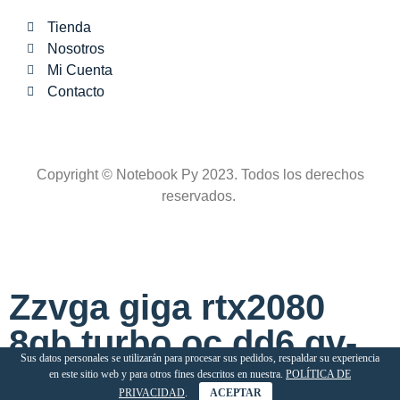
Tienda
Nosotros
Mi Cuenta
Contacto
Copyright © Notebook Py 2023. Todos los derechos
reservados.
Zzvga giga rtx2080
8gb turbo oc dd6 gv-
Sus datos personales se utilizarán para procesar sus pedidos, respaldar su experiencia
n2080turbo oc-8gc
en este sitio web y para otros fines descritos en nuestra.
POLÍTICA DE
PRIVACIDAD
.
ACEPTAR