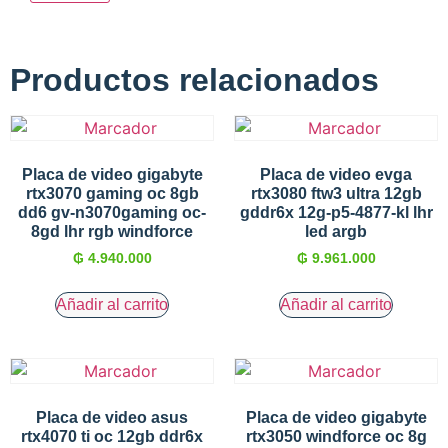
Productos relacionados
Placa de video gigabyte
Placa de video evga
rtx3070 gaming oc 8gb
rtx3080 ftw3 ultra 12gb
dd6 gv-n3070gaming oc-
gddr6x 12g-p5-4877-kl lhr
8gd lhr rgb windforce
led argb
₲
4.940.000
₲
9.961.000
Añadir al carrito
Añadir al carrito
Placa de video asus
Placa de video gigabyte
rtx4070 ti oc 12gb ddr6x
rtx3050 windforce oc 8g