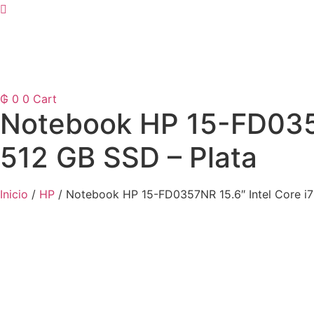
₲
0
0
Cart
Notebook HP 15-FD0357
512 GB SSD – Plata
Inicio
/
HP
/ Notebook HP 15-FD0357NR 15.6″ Intel Core i