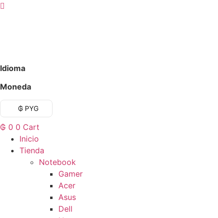
Ir
al
contenido
Idioma
Moneda
₲ PYG
₲
0
0
Cart
Inicio
Tienda
Notebook
Gamer
Acer
Asus
Dell