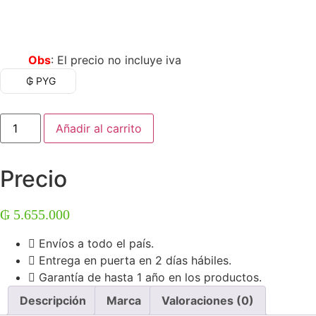
Obs
: El precio no incluye iva
₲ PYG
Notebook
Añadir al carrito
HP
15-
FD0357NR
15.6"
Precio
Intel
Core
i7-
1355U
₲
5.655.000
12
GB
DDR4
Envíos a todo el país.
512
Entrega en puerta en 2 días hábiles.
GB
SSD
Garantía de hasta 1 año en los productos.
-
Plata
Descripción
Marca
Valoraciones (0)
cantidad