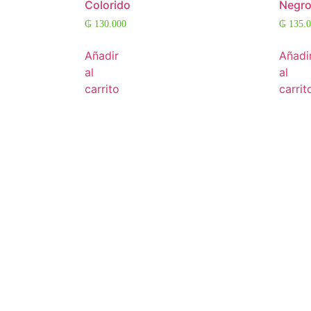
Colorido
Negr
₲
130.000
₲
135.0
Añadir
Añadi
al
al
carrito
carrit