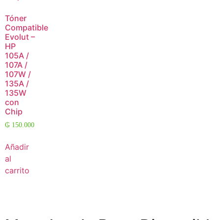
Tóner
Compatible
Evolut –
HP
105A /
107A /
107W /
135A /
135W
con
Chip
₲
150.000
Añadir
al
carrito