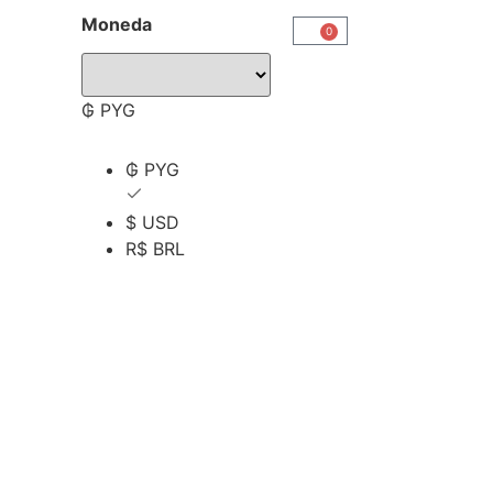
Moneda
0
₲ PYG
₲ PYG
$ USD
R$ BRL